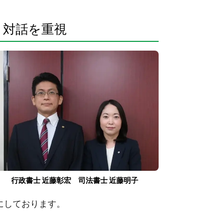
と対話を重視
行政書士 近藤彰宏 司法書士 近藤明子
にしております。