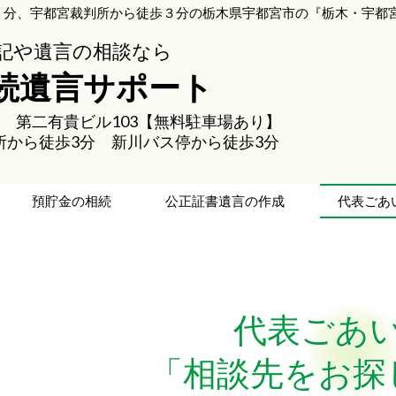
１分、宇都宮裁判所から徒歩３分の栃木県宇都宮市の『栃木・宇都宮
記や遺言の相談なら
相続遺言サポート
-11 第二有貴ビル103【無料駐車場あり】
所から徒歩3分 新川バス停から徒歩3分
預貯金の相続
公正証書遺言の作成
代表ごあ
代表ごあ
「相談先をお探