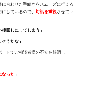
容に合わせた手続きをスムーズに行える
切にしているので、
対話を重視
させてい
い
後回しにしてしまう」
しそうだな」
ポートで
ご相談者様の不安を解消し、
になった
」